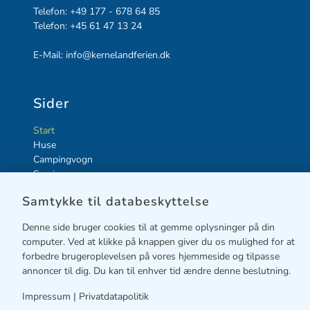
Telefon:
+49 177 - 678 64 85
Telefon:
+45 61 47 13 24
E-Mail:
info@kernelandferien.dk
Sider
Start
Huse
Campingvogn
Service
Fritid
Samtykke til databeskyttelse
Gæstebog
Kontakt
Denne side bruger cookies til at gemme oplysninger på din
computer. Ved at klikke på knappen giver du os mulighed for at
forbedre brugeroplevelsen på vores hjemmeside og tilpasse
Info
annoncer til dig. Du kan til enhver tid ændre denne beslutning.
Impressum
Impressum
|
Privatdatapolitik
Privatdatapolitik