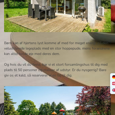
Børn kan af hjertens lyst komme af med for meget energi, på den
veludstyrede legeplads med en stor hoppepude, mens forældrene
kan altid holde øje med deres dem.
Og hvis du vil du feste, har vi et stort forsamlingshus til dig med
plads til 50 personer og masser af udstyr. Er du nysgerrig? Bare
giv os et kald, så reserverer vi en tid til dig.