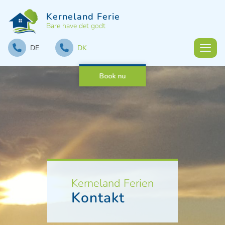
Kerneland Ferie
Bare have det godt
DE
DK
Book nu
Kerneland Ferien
Kontakt